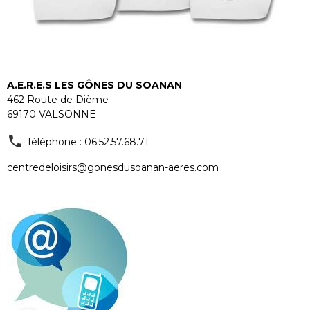
A.E.R.E.S LES GÔNES DU SOANAN
462 Route de Dième
69170 VALSONNE
Téléphone : 06.52.57.68.71
centredeloisirs@gonesdusoanan-aeres.com