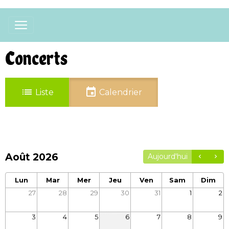
Concerts
Liste
Calendrier
Août 2026
Aujourd'hui
Lun
Mar
Mer
Jeu
Ven
Sam
Dim
27
28
29
30
31
1
2
3
4
5
6
7
8
9