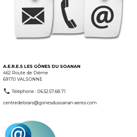
A.E.R.E.S LES GÔNES DU SOANAN
462 Route de Dième
69170 VALSONNE
Téléphone : 06.52.57.68.71
centredeloisirs@gonesdusoanan-aeres.com