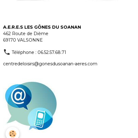
A.E.R.E.S LES GÔNES DU SOANAN
462 Route de Dième
69170 VALSONNE
Téléphone : 06.52.57.68.71
centredeloisirs@gonesdusoanan-aeres.com