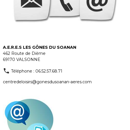
A.E.R.E.S LES GÔNES DU SOANAN
462 Route de Dième
69170 VALSONNE
Téléphone : 06.52.57.68.71
centredeloisirs@gonesdusoanan-aeres.com