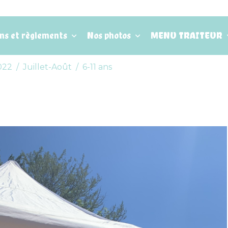
ons et règlements
Nos photos
MENU TRAITEUR
022
Juillet-Août
6-11 ans