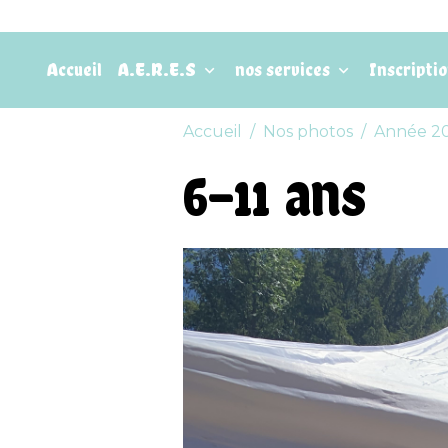
Accueil
A.E.R.E.S
nos services
Inscripti
Accueil
Nos photos
Année 2
6-11 ans