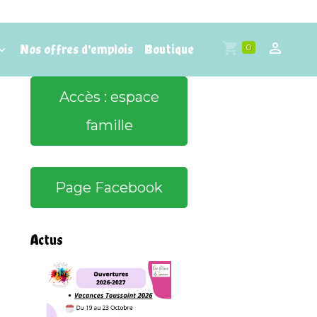
Nos offres d'emplois
Boutique
0
Accès : espace
famille
Page Facebook
Actus