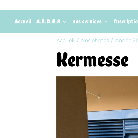
Accueil
A.E.R.E.S
nos services
Inscripti
Accueil
Nos photos
Année 2
Kermesse