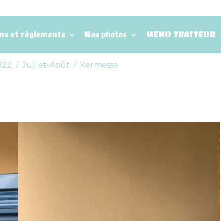
ons et règlements
Nos photos
MENU TRAITEUR
022
Juillet-Août
Kermesse