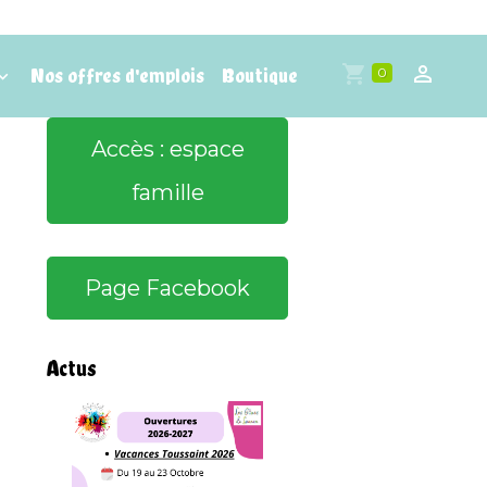
Nos offres d'emplois
Boutique
0
Accès : espace
famille
Page Facebook
Actus