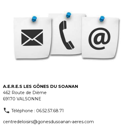
A.E.R.E.S LES GÔNES DU SOANAN
462 Route de Dième
69170 VALSONNE
Téléphone : 06.52.57.68.71
centredeloisirs@gonesdusoanan-aeres.com