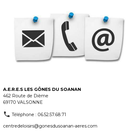
A.E.R.E.S LES GÔNES DU SOANAN
462 Route de Dième
69170 VALSONNE
Téléphone : 06.52.57.68.71
centredeloisirs@gonesdusoanan-aeres.com