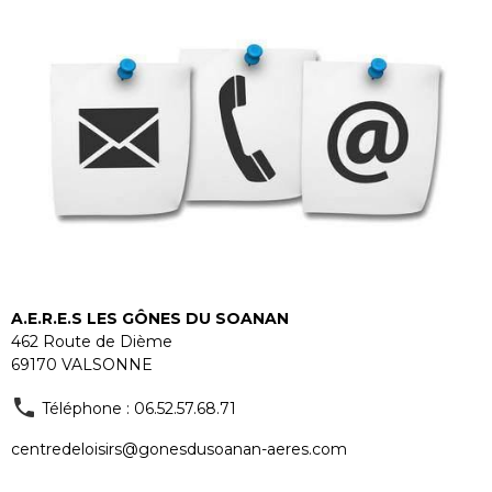
A.E.R.E.S LES GÔNES DU SOANAN
462 Route de Dième
69170 VALSONNE
Téléphone : 06.52.57.68.71
centredeloisirs@gonesdusoanan-aeres.com