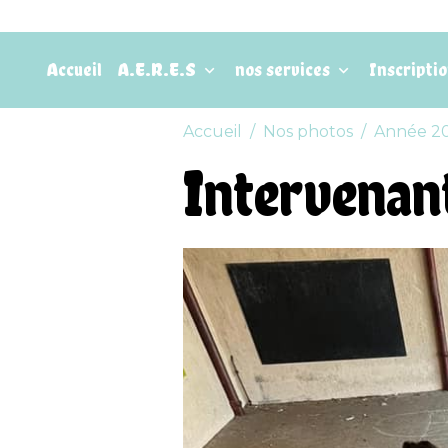
Accueil
A.E.R.E.S
nos services
Inscripti
Accueil
Nos photos
Année 2
Intervenan