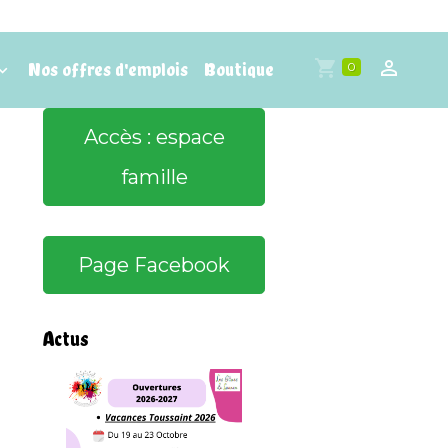
Nos offres d'emplois
Boutique
0
Accès : espace
famille
Page Facebook
Actus