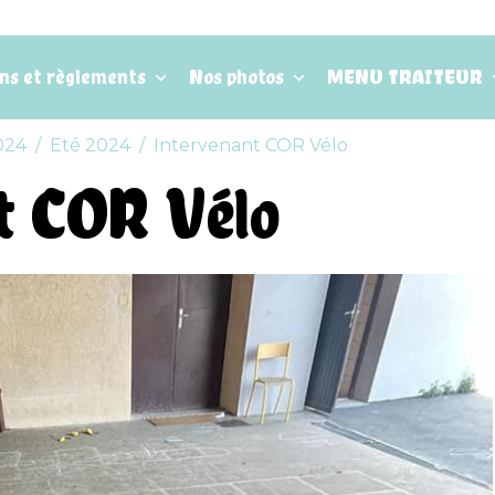
ons et règlements
Nos photos
MENU TRAITEUR
024
Eté 2024
Intervenant COR Vélo
t COR Vélo