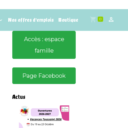
Nos offres d'emplois
Boutique
0
Accès : espace
famille
Page Facebook
Actus