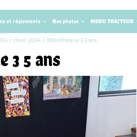
ons et règlements
Nos photos
MENU TRAITEUR
024
Hiver 2024
Bibliotheque 3 5 ans
e 3 5 ans