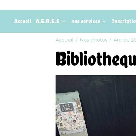
Accueil
A.E.R.E.S
nos services
Inscripti
Accueil
Nos photos
Année 2
Bibliothequ