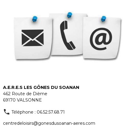
A.E.R.E.S LES GÔNES DU SOANAN
462 Route de Dième
69170 VALSONNE
Téléphone : 06.52.57.68.71
centredeloisirs@gonesdusoanan-aeres.com