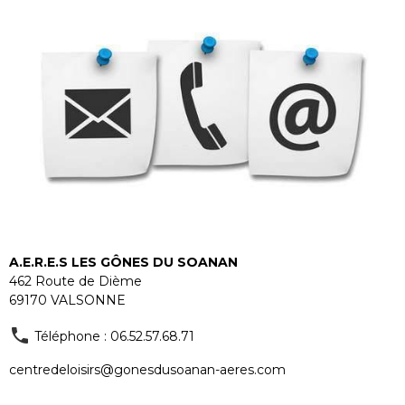
A.E.R.E.S LES GÔNES DU SOANAN
462 Route de Dième
69170 VALSONNE
Téléphone : 06.52.57.68.71
centredeloisirs@gonesdusoanan-aeres.com