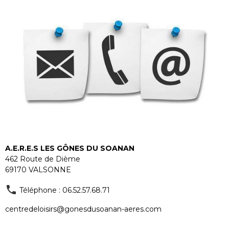
A.E.R.E.S LES GÔNES DU SOANAN
462 Route de Dième
69170 VALSONNE
Téléphone : 06.52.57.68.71
centredeloisirs@gonesdusoanan-aeres.com