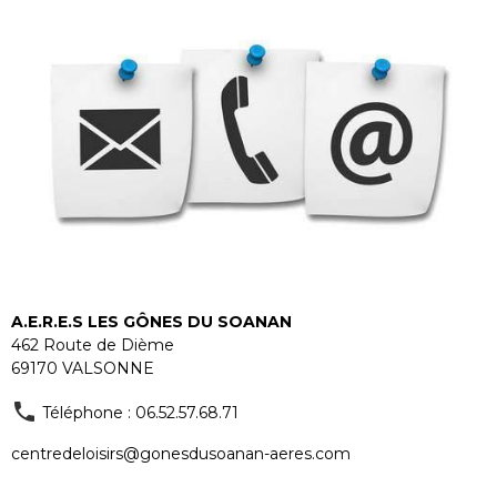
A.E.R.E.S LES GÔNES DU SOANAN
462 Route de Dième
69170 VALSONNE
Téléphone : 06.52.57.68.71
centredeloisirs@gonesdusoanan-aeres.com