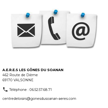
A.E.R.E.S LES GÔNES DU SOANAN
462 Route de Dième
69170 VALSONNE
Téléphone : 06.52.57.68.71
centredeloisirs@gonesdusoanan-aeres.com