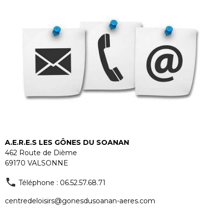
A.E.R.E.S LES GÔNES DU SOANAN
462 Route de Dième
69170 VALSONNE
Téléphone : 06.52.57.68.71
centredeloisirs@gonesdusoanan-aeres.com